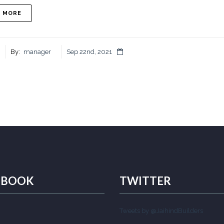
ABOUT КРЕДИТЫ ДЛЯ МАЛОГО БИЗНЕСА В БАНКЕ ПСБ, КРЕ
D MORE
By:
manager
Sep 22nd, 2021
EBOOK
TWITTER
Tweets by @JaihindBuilders