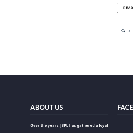
REA
0
ABOUT US
FAC
Over the years, JBPL has gathered a loyal