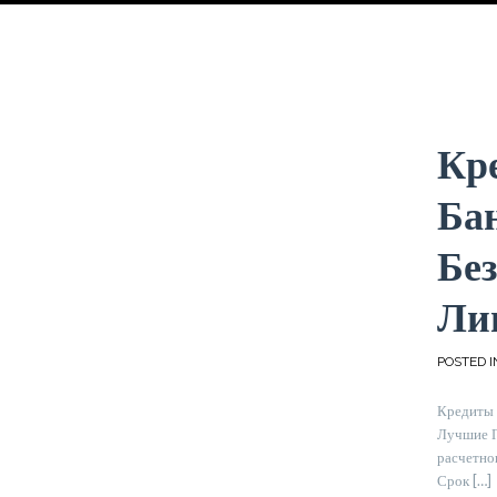
Кр
Бан
Бе
Ли
POSTED I
Кредиты 
Лучшие П
расчетног
Срок […]