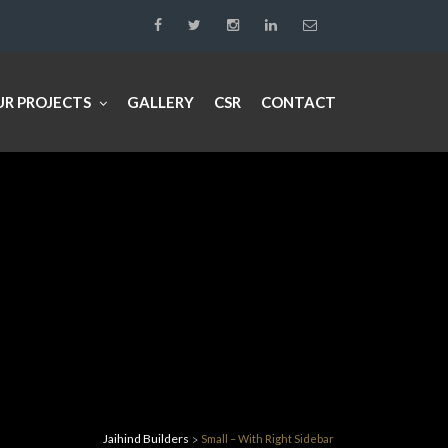
UR PROJECTS
GALLERY
CSR
CONTACT
Jaihind Builders
Small – With Right Sidebar
>