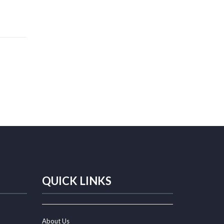
ДИТОВАНИЕ БИЗНЕСА БЕЗ ЗАЛОГА ДЛЯ ЮРИДИЧЕСКИХ ЛИЦ ИП, ОО
QUICK LINKS
About Us