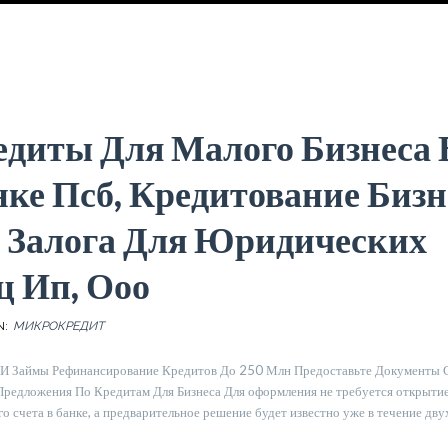
едиты Для Малого Бизнеса 
ке Псб, Кредитование Бизн
з Залога Для Юридических
ц Ип, Ооо
N:
МИКРОКРЕДИТ
И Займы Рефинансирование Кредитов До 250 Млн Предоставьте Документы 
редложения По Кредитам Для Бизнеса Для оформления не требуется открыти
о счета в банке, а предварительное решение будет известно уже в течение дву