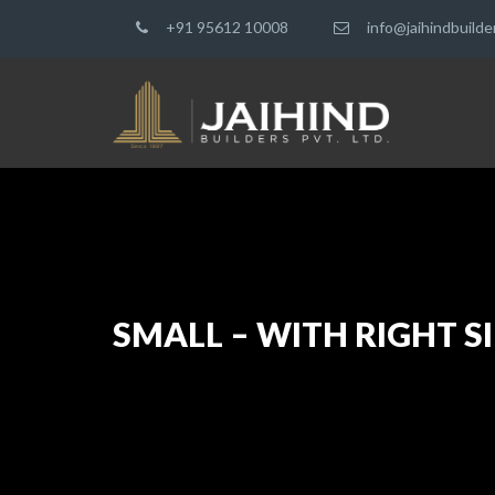
+91 95612 10008
info@jaihindbuild
SMALL – WITH RIGHT S